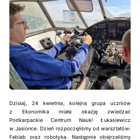
Pasje
View
Urząd Miasta
Larger
Kontakt
Image
Facebook
PTE
Youtube
Instagram
Dziennik Elektroniczny
Deklaracja dostępności
Dzisiaj, 24 kwietnia, kolejna grupa uczniów
z Ekonomika miała okazję zwiedzać
Podkarpackie Centrum Nauki Łukasiewicz
w Jasionce. Dzień rozpoczęliśmy od warsztatów:
Fablab oraz robotyka. Następnie obejrzeliśmy