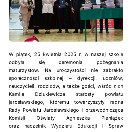
Pasje
Urząd Miasta
Kontakt
Facebook
PTE
Youtube
Instagram
Dziennik Elektroniczny
W piątek, 25 kwietnia 2025 r. w naszej szkole
odbyła się ceremonia pożegnania
Deklaracja dostępności
maturzystów. Na uroczystości nie zabrakło
społeczności szkolnej – dyrekcji, uczniów,
nauczycieli, rodziców, a także gości, wśród nich
Kamila Dziukiewicza starosty powiatu
jarosławskiego, któremu towarzyszyły radna
Rady Powiatu Jarosławskiego i przewodnicząca
Komisji Oświaty Agnieszka Pieniążek
oraz naczelnik Wydziału Edukacji i Spraw