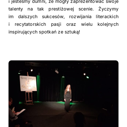
i jeste
śmy dumni, że mogły zaprezentować swoje
talenty na tak prestiżowej scenie. Życzymy
im dalszych sukces
ów, rozwijania literackich
i recytatorskich pasji oraz wielu kolejnych
inspiruj
ących spotkań ze sztuką!