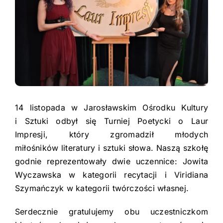
Pasje
Urząd Miasta
Kontakt
Facebook
PTE
Youtube
Instagram
Dziennik Elektroniczny
14 listopada w Jarosławskim Ośrodku Kultury
Deklaracja dostępności
i Sztuki odbył się Turniej Poetycki o Laur
Impresji, kt
óry zgromadzi
ł młodych
miłośnik
ów literatury i sztuki s
łowa. Naszą szkołę
godnie reprezentowały dwie uczennice: Jowita
Wyczawska
w kategorii recytacji
i
Viridiana
Szyma
ńczyk
w kategorii tw
órczo
ści własnej.
Serdecznie gratulujemy obu uczestniczkom