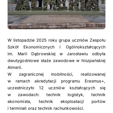
Pasje
Urząd Miasta
Kontakt
Facebook
PTE
Youtube
Instagram
Dziennik Elektroniczny
W listopadzie 2025 roku grupa uczniów Zespołu
Szkół Ekonomicznych i Ogólnokształcących
im. Marii Dąbrowskiej w Jarosławiu odbyła
Deklaracja dostępności
dwutygodniowe staże zawodowe w hiszpańskiej
Almerii.
W zagranicznej mobilności, realizowanej
w ramach akredytacji programu Erasmus+,
uczestniczyło 12 uczniów kształcących się
w zawodach: technik logistyk, technik
ekonomista, technik eksploatacji portów
i terminali oraz technik rachunkowości.