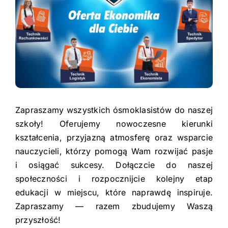
Pasje
Urząd Miasta
Kontakt
Facebook
PTE
Youtube
Instagram
Dziennik Elektroniczny
Zapraszamy wszystkich ósmoklasistów do naszej
Deklaracja dostępności
szkoły! Oferujemy nowoczesne kierunki
kształcenia, przyjazną atmosferę oraz wsparcie
nauczycieli, którzy pomogą Wam rozwijać pasje
i osiągać sukcesy. Dołączcie do naszej
społeczności i rozpocznijcie kolejny etap
edukacji w miejscu, które naprawdę inspiruje.
Zapraszamy — razem zbudujemy Waszą
przyszłość!